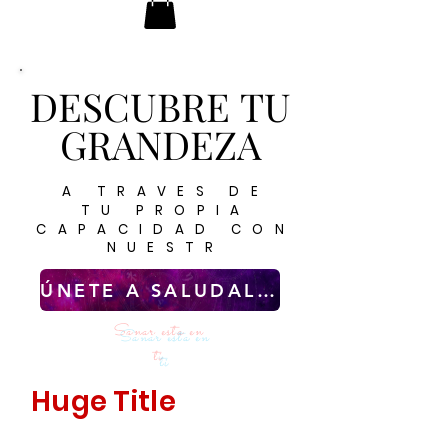
DESCUBRE TU
DESCUBRE TU
GRANDEZA
GRANDEZA
A TRAVES DE
A TRAVES DE
TU PROPIA
TU PROPIA
CAPACIDAD CON
CAPACIDAD CON
NUESTR
NUESTR
ÚNETE A SALUDALIA AHORA
Sanar esta en
ti
Huge Title